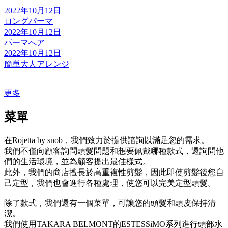
2022年10月12日
ロングパーマ
2022年10月12日
パーマへア
2022年10月12日
簡単大人アレンジ
更多
菜單
在Rojetta by snob，我們致力於提供諮詢以滿足您的需求。
我們不僅向顧客詢問頭髮問題和想要佩戴哪種款式，還詢問他
們的生活環境，並為顧客提出最佳樣式。
此外，我們的商店擅長於高重複性剪髮，因此即使剪髮後您自
己定型，我們也會進行各種處理，使您可以完美定型頭髮。
除了款式，我們還有一個菜單，可讓您的頭髮和頭皮保持清
潔。
我們使用TAKARA BELMONT的ESTESSiMO系列進行頭部水