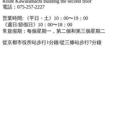
Route Kawaramachi building the second floor
電話：075-257-2227
営業時間: 《平日・土》10：00〜19：00
《週日/節假日》10：00〜18：00
常規假期：每個星期一，第二個和第三個星期二
從京都市役所站步行1分鐘/從三條站步行7分鐘