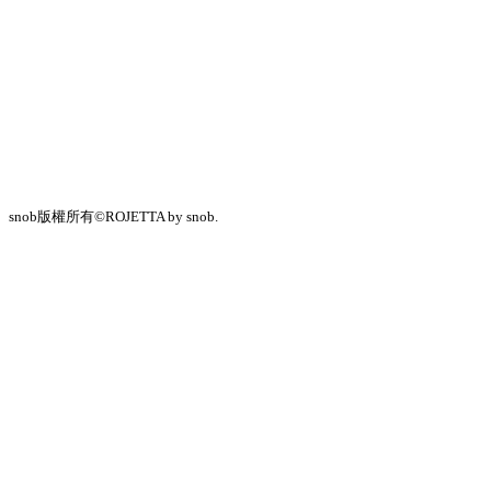
snob版權所有©ROJETTA by snob.